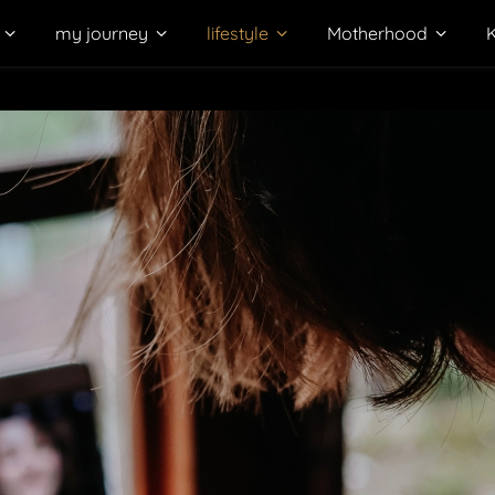
my journey
lifestyle
Motherhood