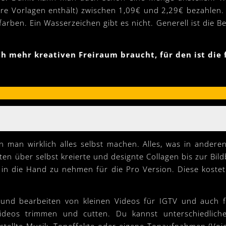
e Vorlagen enthält) zwischen 1,09€ und 2,29€ bezahlen. 
rben. Ein Wasserzeichen gibt es nicht. Generell ist die B
ch mehr kreativen Freiraum braucht, für den ist die
ann man wirklich alles selbst machen. Alles, was in ander
n über selbst kreierte und designte Collagen bis zur Bildb
ld in die Hand zu nehmen für die Pro Version. Diese koste
und bearbeiten von kleinen Videos für IGTV und auch für
Videos trimmen und cutten. Du kannst unterschiedlic
stellte Musik, Toneffekte oder eigene Tonaufnahmen (Voic