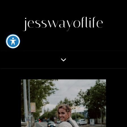
jesswayoflife