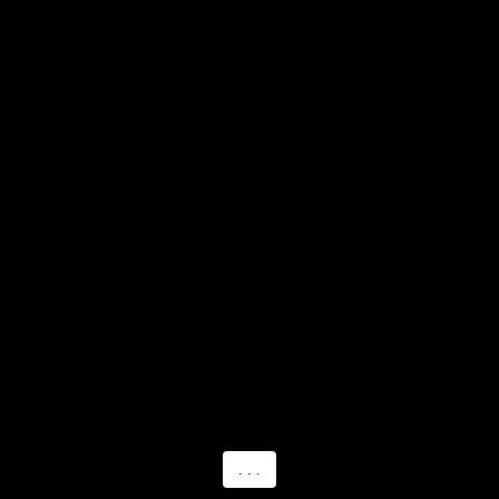
. . .