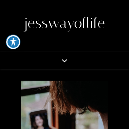
jesswayoflife