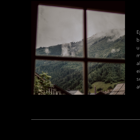
E
b
u
m
a
e
s
a