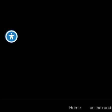
Home
on the road