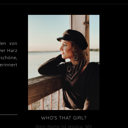
den von
Der Harz
rschöne,
erinnert
WHO'S THAT GIRL?
Mein Name ist Jessica. Mit