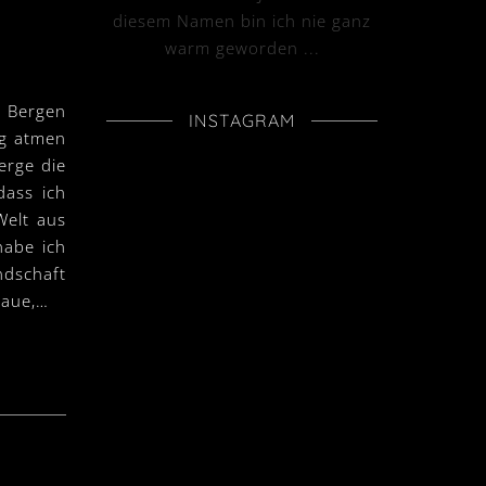
diesem Namen bin ich nie ganz
warm geworden ...
n Bergen
INSTAGRAM
ig atmen
Berge die
dass ich
Welt aus
habe ich
schaft
haue,…