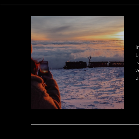
I
L
i
v
u