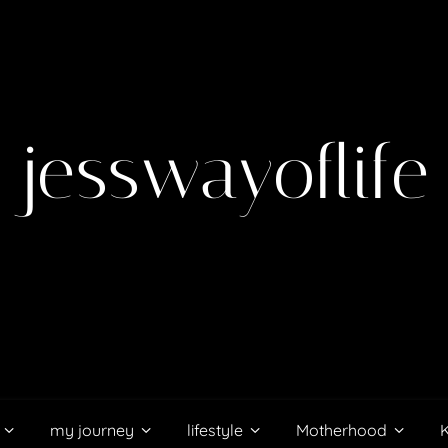
jesswayoflife
my journey
lifestyle
Motherhood