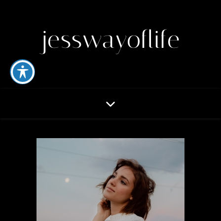
jesswayoflife