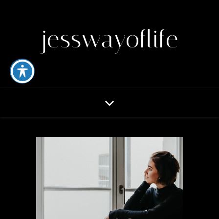
jesswayoflife