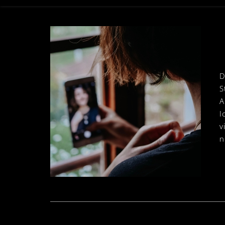
D
S
A
I
v
n