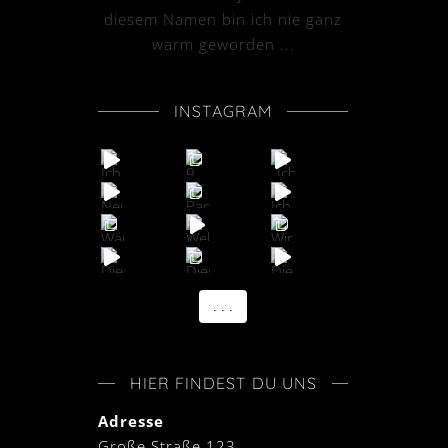
diesem Namen bin ich nie ganz
warm geworden ...
INSTAGRAM
. . .
HIER FINDEST DU UNS
Adresse
Große Straße 123