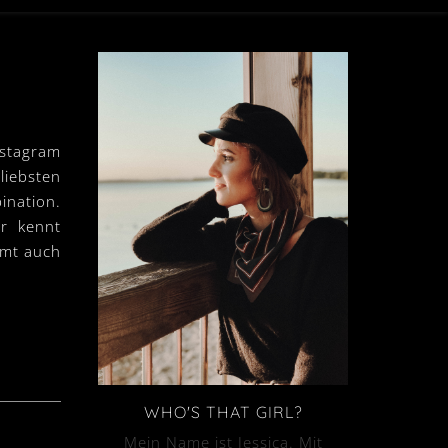
nstagram
liebsten
ination.
hr kennt
mmt auch
WHO'S THAT GIRL?
Mein Name ist Jessica. Mit