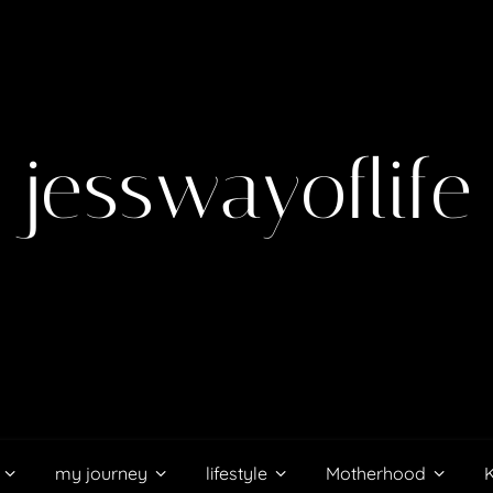
jesswayoflife
my journey
lifestyle
Motherhood