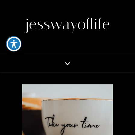
jesswayoflife