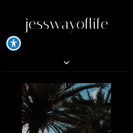
jesswayoflife