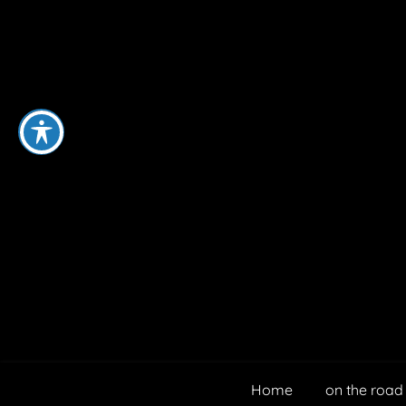
Home
on the road