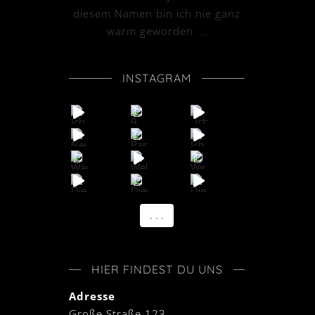
diesem Namen bin ich nie ganz
warm geworden ...
INSTAGRAM
. . .
HIER FINDEST DU UNS
Adresse
Große Straße 123