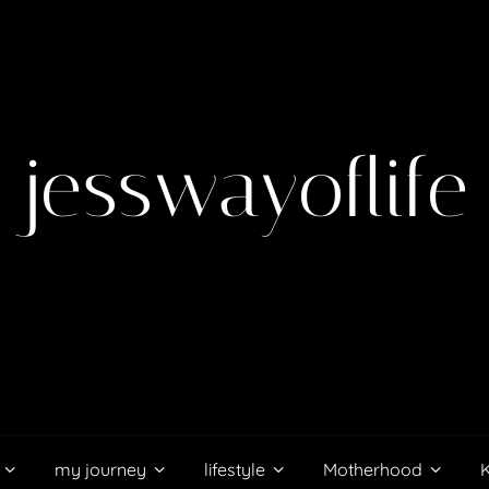
jesswayoflife
my journey
lifestyle
Motherhood