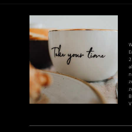
W
E
2
a
n
z
z
B
V