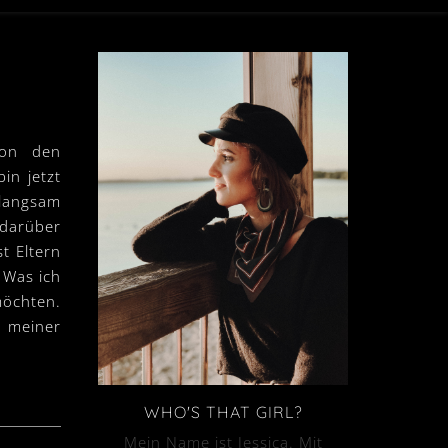
von den
in jetzt
 langsam
darüber
t Eltern
 Was ich
möchten.
t meiner
WHO'S THAT GIRL?
Mein Name ist Jessica. Mit