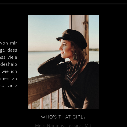
 von mir
gt, dass
ss viele
deshalb
 wie ich
mmen zu
so viele
WHO'S THAT GIRL?
Mein Name ist Jessica. Mit