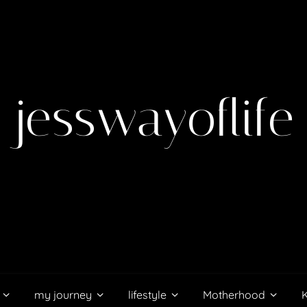
jesswayoflife
my journey
lifestyle
Motherhood