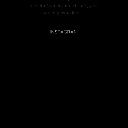
diesem Namen bin ich nie ganz
warm geworden ...
INSTAGRAM