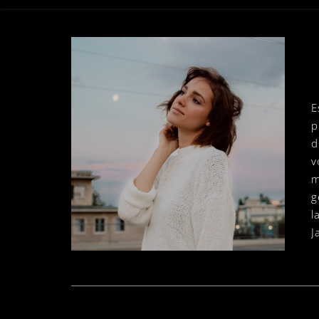
E
p
d
v
m
g
l
J