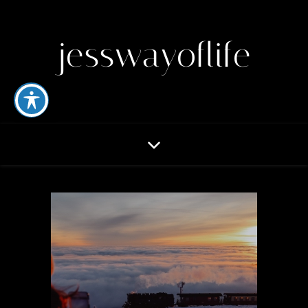
jesswayoflife