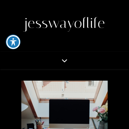
jesswayoflife